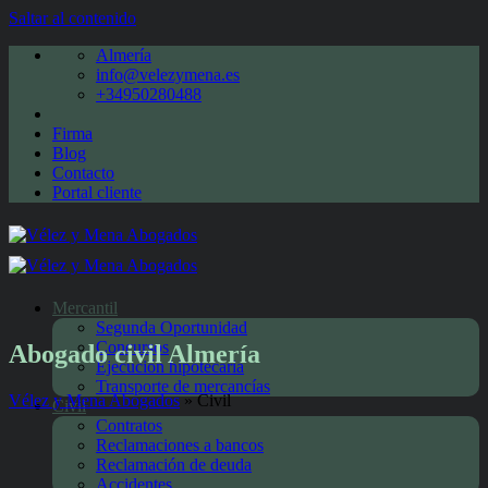
Saltar al contenido
Almería
info@velezymena.es
+34950280488
Firma
Blog
Contacto
Portal cliente
Mercantil
Segunda Oportunidad
Concursos
Abogado civil Almería
Ejecución hipotecaria
Transporte de mercancías
Vélez y Mena Abogados
»
Civil
Civil
Contratos
Reclamaciones a bancos
Reclamación de deuda
Accidentes