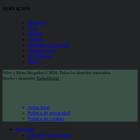
SERVICIOS
Mercantil
Civil
Familia
Laboral
Propiedad Horizontal
Administrativo
Inmobiliario
Penal
Vélez y Mena Abogados
©
2026. Todos los derechos reservados.
Diseño y desarrollo
TuchoDigital
Aviso legal
Política de privacidad
Política de cookies
Mercantil
Segunda Oportunidad