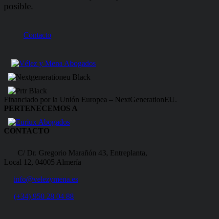
posible.
Contacto
Financiado por la Unión Europea – NextGenerationEU.
PERTENECEMOS A
CONTACTO
C/ Dr. Gregorio Marañón 43, Entreplanta,
Local 12, 04005 Almería
info@velezymena.es
(+34) 950 28 04 88