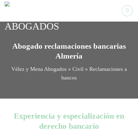
Saltar
al
contenido
Abogado reclamaciones bancarias
Almería
Vélez y Mena Abogados
»
Civil
»
Reclamaciones a
bancos
Experiencia y especialización en
derecho bancario